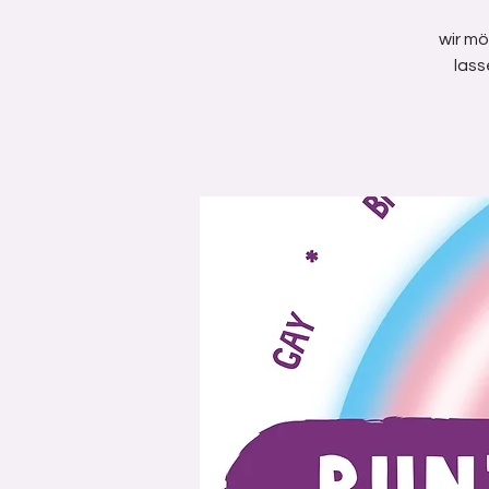
wir m
lass