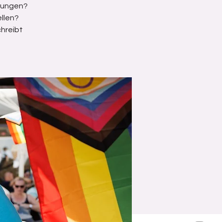
egungen?
llen?
hreibt