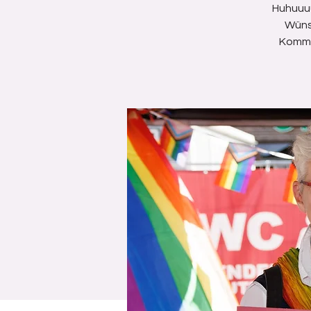
Huhuuuu
Wüns
Komm 