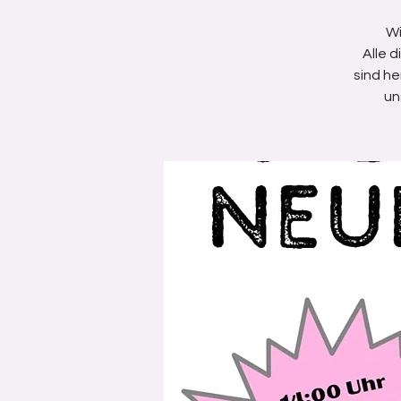
Wi
Alle 
sind he
un