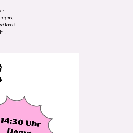
er.
mögen,
nd lasst
n).